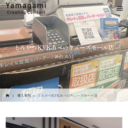
とんかつKYKあべのキューズモール店
2022.10.12
導入事例
とんかつKYKあべのキューズモール店